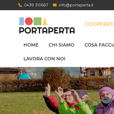
S
0439 310667
info@portaperta.it
a
l
t
COOPERATI
a
a
l
HOME
CHI SIAMO
COSA FACC
c
o
n
LAVORA CON NOI
t
e
n
u
t
o