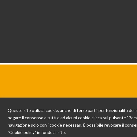
Copyrights © Cooperativa Sociale PORTAPERTA S.
Questo sito utilizza cookie, anche di terze parti, per funzionalità del s
amministrativa e direzionale: Via delle Fosse, 24
negare il consenso a tutti o ad alcuni cookie clicca sul pulsante "Perso
navigazione solo con i cookie necessari. È possibile revocare il conse
"Cookie policy" in fondo al sito.