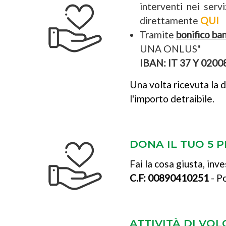
interventi nei ser
direttamente
QUI
Tramite
bonifico ba
UNA ONLUS"
IBAN: IT 37 Y 020
Una volta ricevuta la 
l'importo detraibile.
DONA IL TUO 5 P
Fai la cosa giusta, inv
C.F: 00890410251
- Po
ATTIVITÀ DI VO