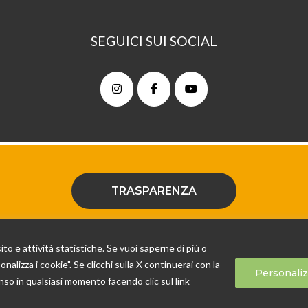
SEGUICI SUI SOCIAL
TRASPARENZA
C.S. ONLUS I.S. | Sede legale: Via delle Fosse, 24C 32032 Felt
ito e attività statistiche. Se vuoi saperne di più o
C 32032 Feltre (BL) - Tel 0439 310667 Fax 0439 396393 E-mail i
nalizza i cookie". Se clicchi sulla X continuerai con la
powered by
Sersis
Personaliz
nso in qualsiasi momento facendo clic sul link