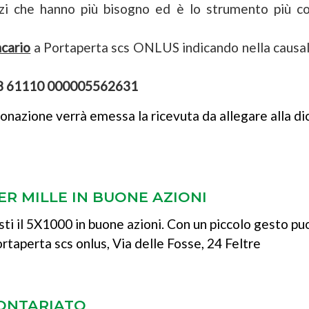
vizi che hanno più bisogno ed è lo strumento più 
ncario
a Portaperta scs ONLUS indicando nella ca
08 61110 000005562631
donazione verrà emessa la ricevuta da allegare alla di
ER MILLE IN BUONE AZIONI
esti il 5X1000 in buone azioni. Con un piccolo gesto puo
rtaperta scs onlus, Via delle Fosse, 24 Feltre
LONTARIATO